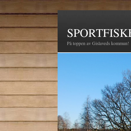
SPORTFISK
På toppen av Gislaveds kommun!