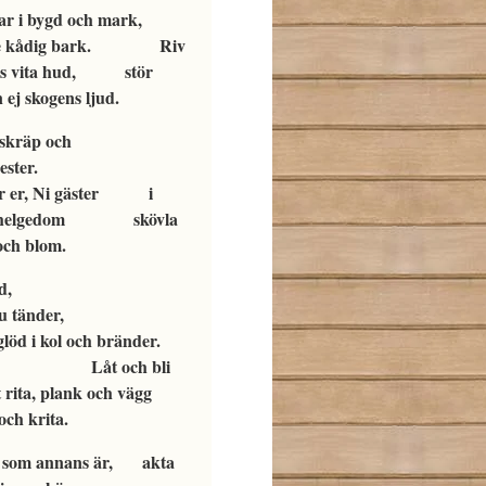
ar i bygd och mark,
cke kådig bark. Riv
ens vita hud, stör
ej skogens ljud.
skräp och
ester.
ter er, Ni gäster
i
s helgedom skövla
och blom.
d ej eld,
m du tänder,
 glöd i kol och bränder.
Låt och bli
t rita, plank och vägg
och krita.
t som annans är, akta