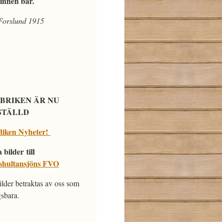
innen bär.
Forslund 1915
BRIKEN ÄR NU
STÄLLD
fliken Nyheter!
a bilder
till
shultansjöns FVO
lder betraktas av oss som
gsbara.