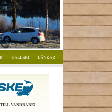
R
GALLERI
LÄNKAR
 TILL VANDRARE!