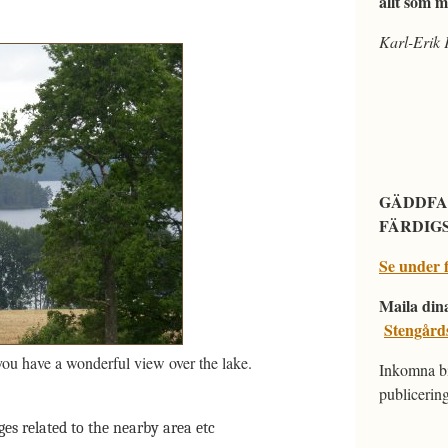
allt som m
Karl-Erik 
GÄDDFA
FÄRDIG
Se under 
Maila din
Stengård
you have a wonderful view over the lake.
Inkomna bi
publicerin
ges related to the nearby area etc