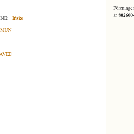
Föreninge
802600
är
Ifiske
LINE:
MMUN
LAVED