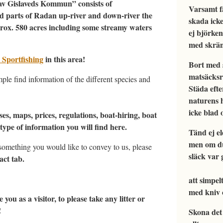
av Gislaveds Kommun” consists of
Varsamt f
nd parts of Radan up-river and down-river the
skada i
pprox. 580 acres including some streamy waters
ej björk
med skrän 
 Sportfishing
in this area!
Bort med 
matsäcksr
ple find information of the different species and
Städa ef
naturen
icke blad 
es, maps, prices, regulations, boat-hiring, boat
type of information you will find here.
Tän
men o
something you would like to convey to us, please
släck var
act tab.
att simpel
med kniv 
you as a visitor, to please take any litter or
!
Skona de