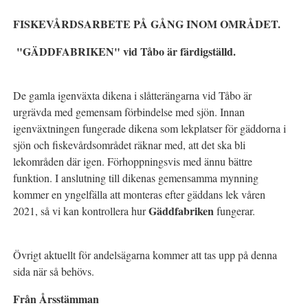
FISKEVÅRDSARBETE PÅ GÅNG INOM OMRÅDET.
"GÄDDFABRIKEN" vid Tåbo är färdigställd.
De gamla igenväxta dikena i slåtterängarna vid Tåbo är
urgrävda med gemensam förbindelse med sjön. Innan
igenväxtningen fungerade dikena som lekplatser för gäddorna i
sjön och fiskevårdsområdet räknar med, att det ska bli
lekområden där igen. Förhoppningsvis med ännu bättre
funktion. I anslutning till dikenas gemensamma mynning
kommer en yngelfälla att monteras efter gäddans lek våren
Gäddfabriken
2021, så vi kan kontrollera hur
fungerar.
Övrigt aktuellt för andelsägarna kommer att tas upp på denna
sida när så behövs.
Från Årsstämman